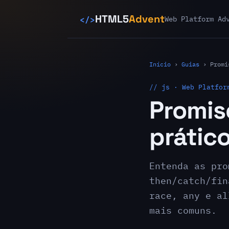
</>
HTML5
Advent
Web Platform Ad
Início
›
Guias
›
Promi
// js · Web Platfor
Promis
prátic
Entenda as pro
then/catch/fin
race, any e al
mais comuns.