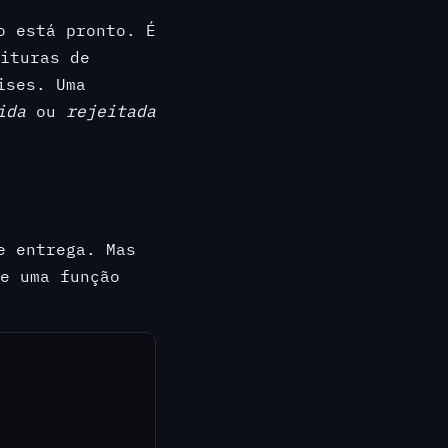
o está pronto. É
eituras de
ises. Uma
ida
ou
rejeitada
e entrega. Mas
be uma função