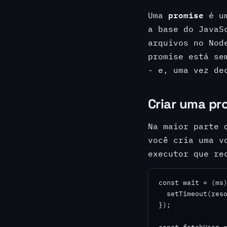
promise
Uma
é um
a base do JavaS
arquivos no Nod
promise está se
- e, uma vez de
Criar uma pr
Na maior parte 
você cria uma v
executor que r
const wait = (ms)
  setTimeout(reso
});
