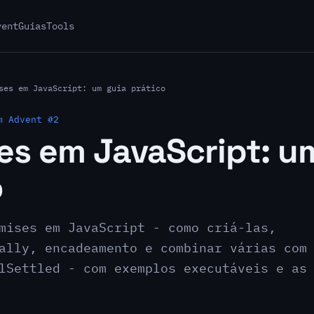
vent
Guias
Tools
ses em JavaScript: um guia prático
m Advent #2
es em JavaScript: u
o
mises em JavaScript - como criá-las,
ally, encadeamento e combinar várias com
lSettled - com exemplos executáveis e as