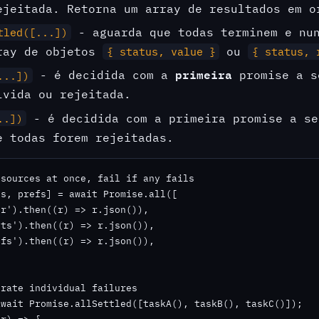
jeitada. Retorna um array de resultados em o
- aguarda que todas terminem e nun
tled([...])
ray de objetos
ou
{ status, value }
{ status, 
primeira
- é decidida com a
promise a s
...])
lvida ou rejeitada.
- é decidida com a primeira promise a s
..])
e todas forem rejeitadas.
sources at once, fail if any fails

s, prefs] = await Promise.all([

r').then((r) => r.json()),

ts').then((r) => r.json()),

fs').then((r) => r.json()),

rate individual failures

wait Promise.allSettled([taskA(), taskB(), taskC()]);
