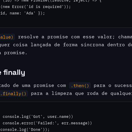
 (id) => new Promise((resolve, reject) => {

(new Error('id is required'));

id, name: 'Ada' });

resolve a promise com esse valor; cha
value)
quer coisa lançada de forma síncrona dentro d
a promise.
 finally
tado de uma promise com
para o suces
.then()
para a limpeza que roda de qualque
.finally()
 console.log('Got', user.name))

 console.error('Failed:', err.message))

 console.log('Done'));