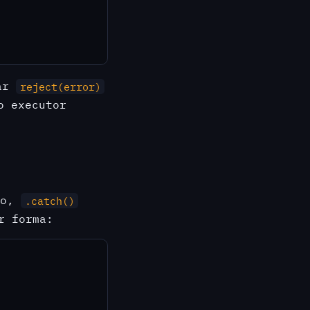
mar
reject(error)
o executor
so,
.catch()
r forma: