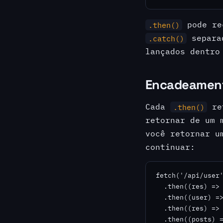
pode re
.then()
separad
.catch()
lançados dentro
Encadeament
Cada
re
.then()
retornar de um 
você retornar u
continuar:
fetch('/api/user'
  .then((res) => 
  .then((user) =>
  .then((res) => 
  .then((posts) =