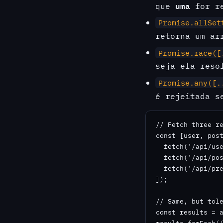
uma
que
for re
Promise.allSet
retorna um ar
Promise.race([
seja ela reso
Promise.any([.
é rejeitada s
// Fetch three re
const [user, post
  fetch('/api/use
  fetch('/api/pos
  fetch('/api/pre
]);

// Same, but tole
const results = a