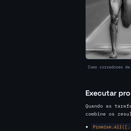
Como corredores de
Executar pr
Quando as taref
combine os resu
Promise.all([.