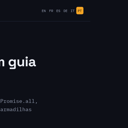
EN
FR
ES
DE
IT
PT
m guia
 Promise.all,
 armadilhas