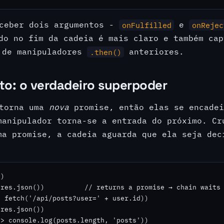
ceber dois argumentos -
e
onFulfilled
onRejec
o no fim da cadeia é mais claro e também cap
 de manipuladores
anteriores.
.then()
o: o verdadeiro superpoder
torna uma
nova
promise, então elas se encadei
manipulador torna-se a entrada do próximo. Cr
ma promise, a cadeia aguarda que ela seja dec
)

res.json())          // returns a promise → chain waits

 fetch('/api/posts?user=' + user.id))

res.json())

> console.log(posts.length, 'posts'))
