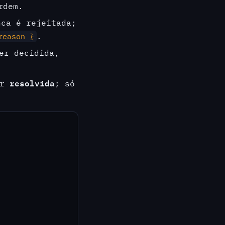
rdem.
ca é rejeitada;
.
reason }
er decidida,
resolvida
er
; só