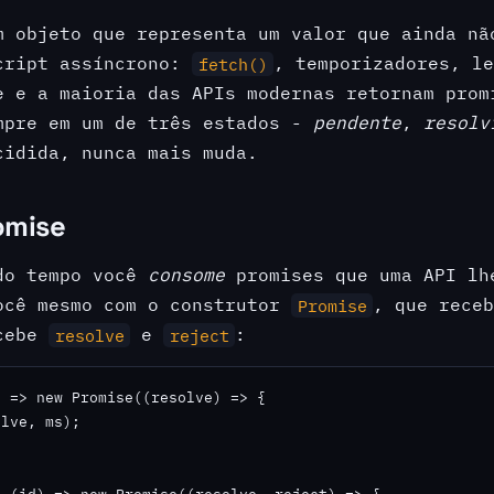
 objeto que representa um valor que ainda nã
cript assíncrono:
, temporizadores, l
fetch()
e e a maioria das APIs modernas retornam prom
mpre em um de três estados -
pendente
,
resolv
cidida, nunca mais muda.
omise
do tempo você
consome
promises que uma API lh
ocê mesmo com o construtor
, que rece
Promise
ecebe
e
:
resolve
reject
 => new Promise((resolve) => {

lve, ms);
