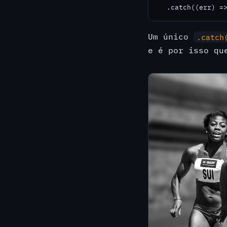
  .catch((err) =
Um único
.catch
e é por isso qu