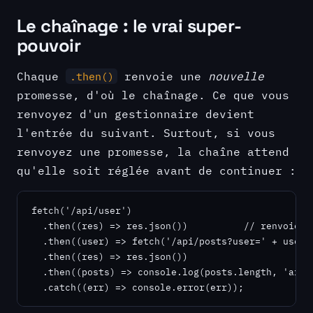
Le chaînage : le vrai super-
pouvoir
Chaque
renvoie une
nouvelle
.then()
promesse, d'où le chaînage. Ce que vous
renvoyez d'un gestionnaire devient
l'entrée du suivant. Surtout, si vous
renvoyez une promesse, la chaîne attend
qu'elle soit réglée avant de continuer :
fetch('/api/user')

  .then((res) => res.json())          // renvoie un
  .then((user) => fetch('/api/posts?user=' + user.i
  .then((res) => res.json())

  .then((posts) => console.log(posts.length, 'artic
  .catch((err) => console.error(err));