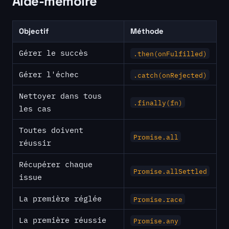
Aide-mémoire
Objectif
Méthode
Gérer le succès
.then(onFulfilled)
Gérer l'échec
.catch(onRejected)
Nettoyer dans tous
.finally(fn)
les cas
Toutes doivent
Promise.all
réussir
Récupérer chaque
Promise.allSettled
issue
La première réglée
Promise.race
La première réussie
Promise.any