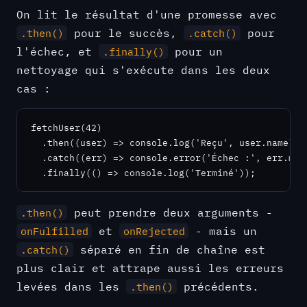
On lit le résultat d'une promesse avec
pour le succès,
pour
.then()
.catch()
l'échec, et
pour un
.finally()
nettoyage qui s'exécute dans les deux
cas :
fetchUser(42)

  .then((user) => console.log('Reçu', user.name))

  .catch((err) => console.error('Échec :', err.mess
  .finally(() => console.log('Terminé'));
peut prendre deux arguments -
.then()
et
- mais un
onFulfilled
onRejected
séparé en fin de chaîne est
.catch()
plus clair et attrape aussi les erreurs
levées dans les
précédents.
.then()