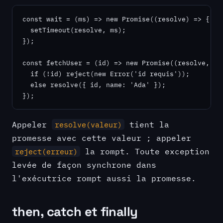
const wait = (ms) => new Promise((resolve) => {

  setTimeout(resolve, ms);

});

const fetchUser = (id) => new Promise((resolve, rej
  if (!id) reject(new Error('id requis'));

  else resolve({ id, name: 'Ada' });

});
Appeler
tient la
resolve(valeur)
promesse avec cette valeur ; appeler
la rompt. Toute exception
reject(erreur)
levée de façon synchrone dans
l'exécutrice rompt aussi la promesse.
then, catch et finally