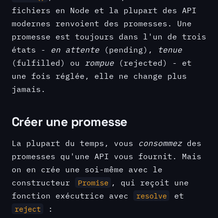
fichiers en Node et la plupart des API
modernes renvoient des promesses. Une
promesse est toujours dans l'un de trois
états -
en attente
(pending),
tenue
(fulfilled) ou
rompue
(rejected) - et
une fois réglée, elle ne change plus
jamais.
Créer une promesse
La plupart du temps, vous
consommez
des
promesses qu'une API vous fournit. Mais
on en crée une soi-même avec le
constructeur
, qui reçoit une
Promise
fonction exécutrice avec
et
resolve
:
reject