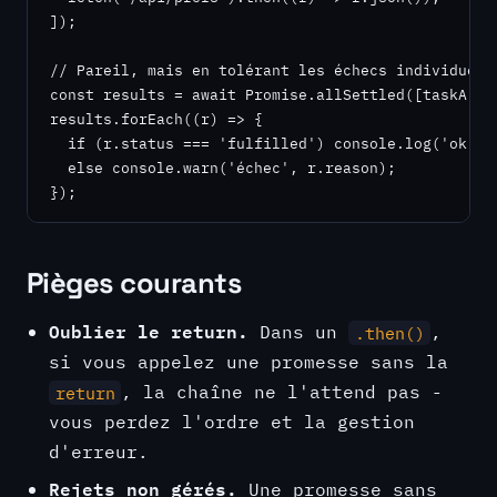
]);

// Pareil, mais en tolérant les échecs individuels

const results = await Promise.allSettled([taskA(), 
results.forEach((r) => {

  if (r.status === 'fulfilled') console.log('ok', r
  else console.warn('échec', r.reason);

});
Pièges courants
Oublier le return.
Dans un
,
.then()
si vous appelez une promesse sans la
, la chaîne ne l'attend pas -
return
vous perdez l'ordre et la gestion
d'erreur.
Rejets non gérés.
Une promesse sans