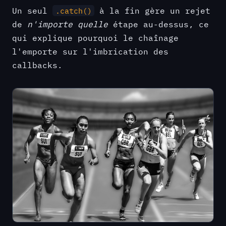
Un seul
à la fin gère un rejet
.catch()
de
n'importe quelle
étape au-dessus, ce
qui explique pourquoi le chaînage
l'emporte sur l'imbrication des
callbacks.