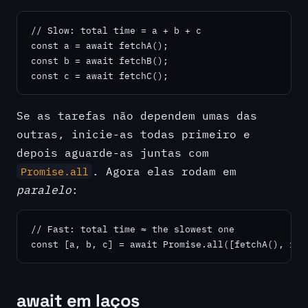
// Slow: total time = a + b + c

const a = await fetchA();

const b = await fetchB();

const c = await fetchC();
Se as tarefas não dependem umas das
outras, inicie-as todas primeiro e
depois aguarde-as juntas com
. Agora elas rodam em
Promise.all
paralelo
:
// Fast: total time ≈ the slowest one

const [a, b, c] = await Promise.all([fetchA(), fet
await em laços