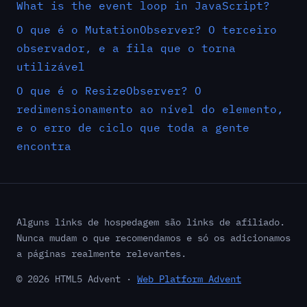
What is the event loop in JavaScript?
O que é o MutationObserver? O terceiro
observador, e a fila que o torna
utilizável
O que é o ResizeObserver? O
redimensionamento ao nível do elemento,
e o erro de ciclo que toda a gente
encontra
Alguns links de hospedagem são links de afiliado.
Nunca mudam o que recomendamos e só os adicionamos
a páginas realmente relevantes.
© 2026 HTML5 Advent ·
Web Platform Advent