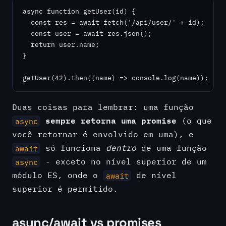
async function getUser(id) {

  const res = await fetch('/api/user/' + id);

  const user = await res.json();

  return user.name;

}

getUser(42).then((name) => console.log(name));
Duas coisas para lembrar: uma função
sempre retorna uma promise
(o que
async
você retornar é envolvido em uma), e
só funciona
dentro
de uma função
await
- exceto no nível superior de um
async
módulo ES, onde o
de nível
await
superior é permitido.
async/await vs promises