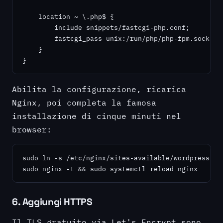
    location ~ \.php$ {

        include snippets/fastcgi-php.conf;

        fastcgi_pass unix:/run/php/php-fpm.sock;

    }

}
Abilita la configurazione, ricarica
Nginx, poi completa la famosa
installazione di cinque minuti nel
browser:
sudo ln -s /etc/nginx/sites-available/wordpress /et
sudo nginx -t && sudo systemctl reload nginx
6. Aggiungi HTTPS
Il TLS gratuito via Let's Encrypt sono