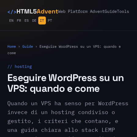
</>
HTML5
Advent
Web Platform Advent
Guide
Tools
EN
FR
ES
DE
IT
PT
Home
›
Guide
›
Eseguire WordPress su un VPS: quando e
come
// hosting
Eseguire WordPress su un
VPS: quando e come
Quando un VPS ha senso per WordPress
invece di un hosting condiviso o
gestito, i criteri che contano, e
una guida chiara allo stack LEMP