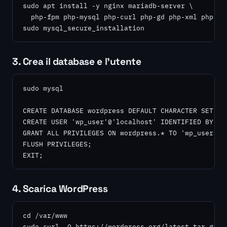
sudo apt install -y nginx mariadb-server \

  php-fpm php-mysql php-curl php-gd php-xml php-mbs
sudo mysql_secure_installation
3. Crea il database e l'utente
sudo mysql

CREATE DATABASE wordpress DEFAULT CHARACTER SET utf
CREATE USER 'wp_user'@'localhost' IDENTIFIED BY 'a-
GRANT ALL PRIVILEGES ON wordpress.* TO 'wp_user'@'l
FLUSH PRIVILEGES;

EXIT;
4. Scarica WordPress
cd /var/www

sudo curl -O https://wordpress.org/latest.tar.gz
