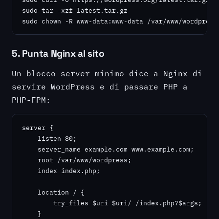
sudo tar -xzf latest.tar.gz

sudo chown -R www-data:www-data /var/www/wordpress
5. Punta Nginx al sito
Un blocco server minimo dice a Nginx di
servire WordPress e di passare PHP a
PHP-FPM:
server {

    listen 80;

    server_name example.com www.example.com;

    root /var/www/wordpress;

    index index.php;

    location / {

        try_files $uri $uri/ /index.php?$args;

    }
