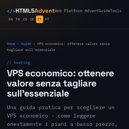
</>
HTML5
Advent
Web Platform Advent
Guide
Tools
EN
FR
ES
DE
IT
PT
Home
›
Guide
›
VPS economico: ottenere valore senza
tagliare sull'essenziale
// hosting
VPS economico: ottenere
valore senza tagliare
sull'essenziale
Una guida pratica per scegliere un
VPS economico - come leggere
onestamente i piani a basso prezzo,