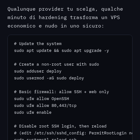
Qualunque provider tu scelga, qualche
minuto di hardening trasforma un VPS
economico e nudo in uno sicuro:
# Update the system

sudo apt update && sudo apt upgrade -y

# Create a non-root user with sudo

sudo adduser deploy

sudo usermod -aG sudo deploy

# Basic firewall: allow SSH + web only

sudo ufw allow OpenSSH

sudo ufw allow 80,443/tcp

sudo ufw enable

# Disable root SSH login, then reload

# (edit /etc/ssh/sshd_config: PermitRootLogin no)

sudo systemctl reload ssh