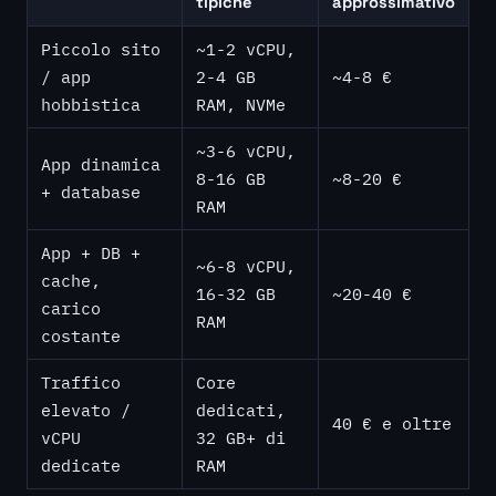
tipiche
approssimativo
Piccolo sito
~1-2 vCPU,
/ app
2-4 GB
~4-8 €
hobbistica
RAM, NVMe
~3-6 vCPU,
App dinamica
8-16 GB
~8-20 €
+ database
RAM
App + DB +
~6-8 vCPU,
cache,
16-32 GB
~20-40 €
carico
RAM
costante
Traffico
Core
elevato /
dedicati,
40 € e oltre
vCPU
32 GB+ di
dedicate
RAM