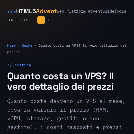
</>
HTML5
Advent
Web Platform Advent
Guide
Tools
EN
FR
ES
DE
IT
PT
Home
›
Guide
›
Quanto costa un VPS? Il vero dettaglio dei
prezzi
// hosting
Quanto costa un VPS? Il
vero dettaglio dei prezzi
Quanto costa davvero un VPS al mese,
cosa fa variare il prezzo (RAM,
vCPU, storage, gestito o non
gestito), i costi nascosti e prezzi