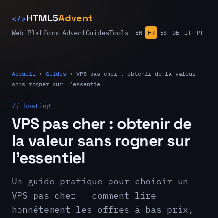
</>
HTML5
Advent
Web Platform Advent
Guides
Tools
EN
FR
ES
DE
IT
PT
Accueil
›
Guides
›
VPS pas cher : obtenir de la valeur
sans rogner sur l'essentiel
// hosting
VPS pas cher : obtenir de
la valeur sans rogner sur
l'essentiel
Un guide pratique pour choisir un
VPS pas cher - comment lire
honnêtement les offres à bas prix,