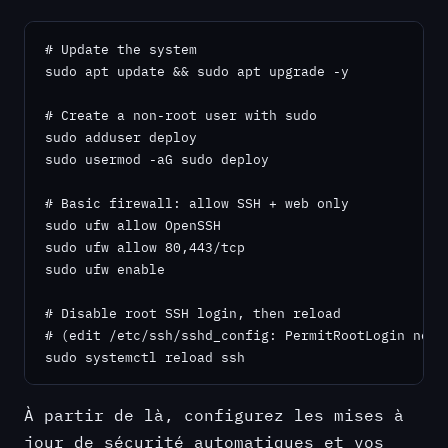
# Update the system

sudo apt update && sudo apt upgrade -y

# Create a non-root user with sudo

sudo adduser deploy

sudo usermod -aG sudo deploy

# Basic firewall: allow SSH + web only

sudo ufw allow OpenSSH

sudo ufw allow 80,443/tcp

sudo ufw enable

# Disable root SSH login, then reload

# (edit /etc/ssh/sshd_config: PermitRootLogin no)

sudo systemctl reload ssh
À partir de là, configurez les mises à
jour de sécurité automatiques et vos