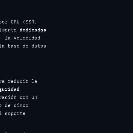
por CPU (SSR,
dedicadas
almente
 la velocidad
la base de datos
ra reducir la
guridad
ración con un
o de cinco
l soporte