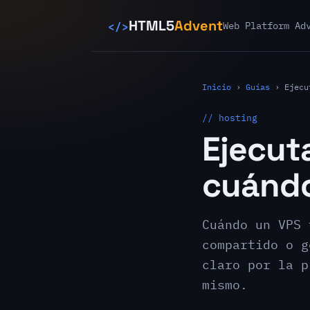
</>
HTML5
Advent
Web Platform Ad
Inicio
›
Guías
›
Ejecu
// hosting
Ejecut
cuánd
Cuándo un VPS 
compartido o g
claro por la p
mismo.