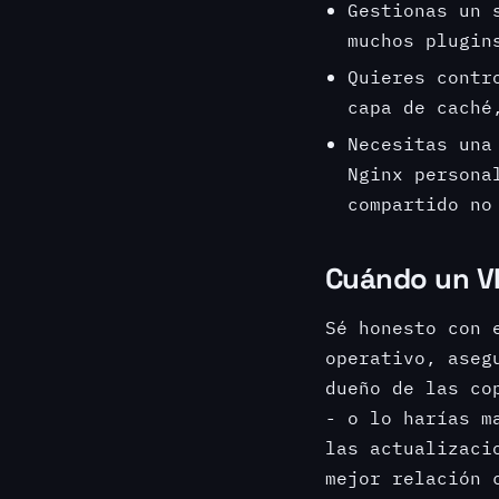
Gestionas un 
muchos plugin
Quieres contr
capa de caché
Necesitas una
Nginx persona
compartido no
Cuándo un VP
Sé honesto con 
operativo, aseg
dueño de las co
- o lo harías m
las actualizaci
mejor relación 