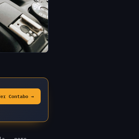
Ver Contabo →
la - pero