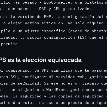
sitio más pesado - WooCommerce, una plataform
s - que necesita RAM y CPU garantizados.
olar la versión de PHP, la configuración del 
, o alojar varios sitios en una sola máquina.
 pila o un ajuste específico (caché de objeto
lizadas, tu propia configuración TLS) que el 
 permite.
S es la elección equivocada
tú
el compromiso. Un VPS significa que
parchea
uras SSH, configuras el servidor web, gestion
pias de seguridad. Si ese no es un trabajo qu
al - un alojamiento WordPress gestionado que 
ones, la seguridad y las copias de seguridad 
calidad-precio, incluso a un precio de etique