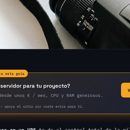
ra esta guía
servidor para tu proyecto?
desde unos € / mes, CPU y RAM generosos.
 - apoya el sitio sin coste extra para ti.
ess en un VPS
te da el control total de la pi