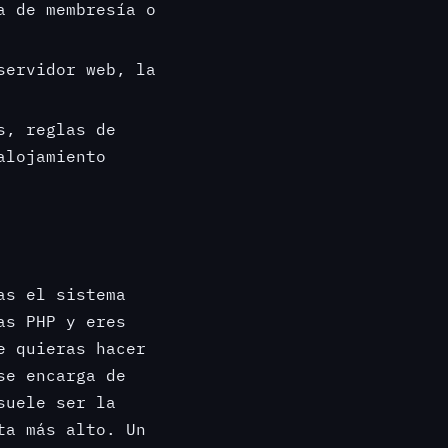
a de membresía o
servidor web, la
s, reglas de
alojamiento
s el sistema
as PHP y eres
e quieras hacer
se encarga de
suele ser la
ta más alto. Un