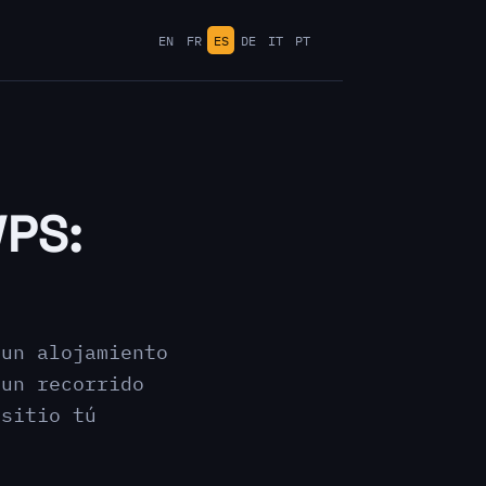
EN
FR
ES
DE
IT
PT
VPS:
 un alojamiento
 un recorrido
 sitio tú