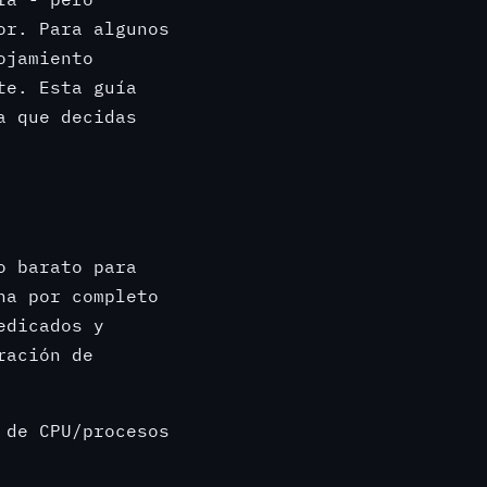
or. Para algunos
ojamiento
te. Esta guía
a que decidas
o barato para
na por completo
edicados y
ración de
 de CPU/procesos