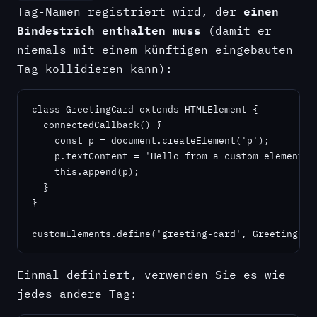
einen
Tag-Namen registriert wird, der
Bindestrich enthalten muss
(damit er
niemals mit einem künftigen eingebauten
Tag kollidieren kann):
class GreetingCard extends HTMLElement {

  connectedCallback() {

    const p = document.createElement('p');

    p.textContent = 'Hello from a custom element!';
    this.append(p);

  }

}

customElements.define('greeting-card', GreetingCar
Einmal definiert, verwenden Sie es wie
jedes andere Tag: