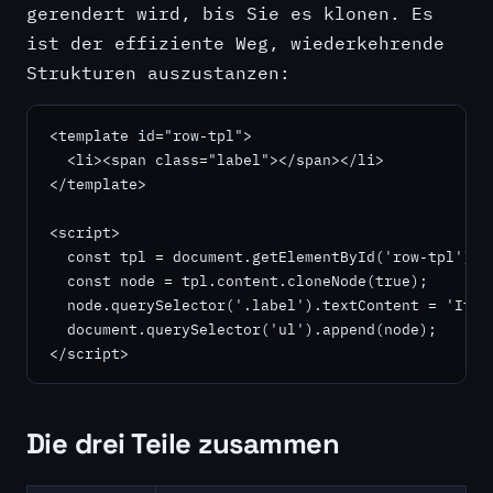
gerendert wird, bis Sie es klonen. Es
ist der effiziente Weg, wiederkehrende
Strukturen auszustanzen:
<template id="row-tpl">

  <li><span class="label"></span></li>

</template>

<script>

  const tpl = document.getElementById('row-tpl');

  const node = tpl.content.cloneNode(true);

  node.querySelector('.label').textContent = 'Item 
  document.querySelector('ul').append(node);

</script>
Die drei Teile zusammen