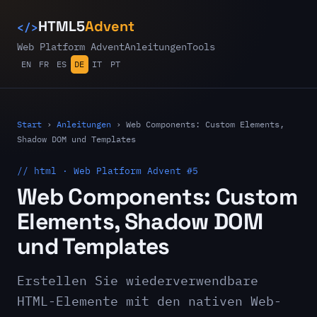
</>
HTML5
Advent
Web Platform Advent
Anleitungen
Tools
EN
FR
ES
DE
IT
PT
Start
›
Anleitungen
›
Web Components: Custom Elements,
Shadow DOM und Templates
// html · Web Platform Advent #5
Web Components: Custom
Elements, Shadow DOM
und Templates
Erstellen Sie wiederverwendbare
HTML-Elemente mit den nativen Web-