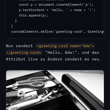
    const p = document.createElement('p');

    p.textContent = 'Hello, ' + name + '!';

    this.append(p);

  }

}

customElements.define('greeting-card', GreetingCar
Nun rendert
<greeting-card name="Ada">
"Hello, Ada!", und das
</greeting-card>
Attribut live zu ändern rendert es neu.