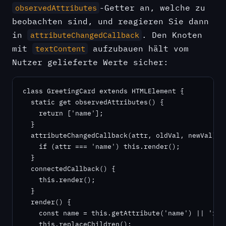
-Getter an, welche zu
observedAttributes
beobachten sind, und reagieren Sie dann
in
. Den Knoten
attributeChangedCallback
mit
aufzubauen hält vom
textContent
Nutzer gelieferte Werte sicher:
class GreetingCard extends HTMLElement {

  static get observedAttributes() {

    return ['name'];

  }

  attributeChangedCallback(attr, oldVal, newVal) {

    if (attr === 'name') this.render();

  }

  connectedCallback() {

    this.render();

  }

  render() {

    const name = this.getAttribute('name') || 'frie
    this.replaceChildren();
