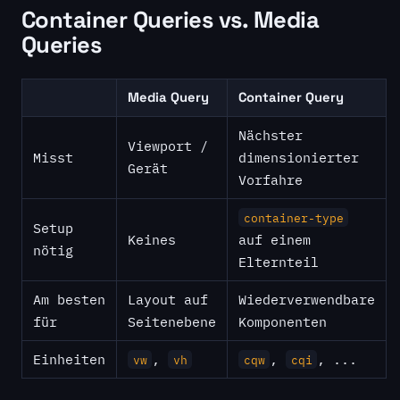
Container Queries vs. Media
Queries
Media Query
Container Query
Nächster
Viewport /
Misst
dimensionierter
Gerät
Vorfahre
container-type
Setup
Keines
auf einem
nötig
Elternteil
Am besten
Layout auf
Wiederverwendbare
für
Seitenebene
Komponenten
Einheiten
,
,
, ...
vw
vh
cqw
cqi