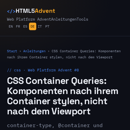
</>
HTML5
Advent
Web Platform Advent
Anleitungen
Tools
EN
FR
ES
DE
IT
PT
Start
›
Anleitungen
›
CSS Container Queries: Komponenten
nach ihrem Container stylen, nicht nach dem Viewport
// css · Web Platform Advent #8
CSS Container Queries:
Komponenten nach ihrem
Container stylen, nicht
nach dem Viewport
container-type, @container und