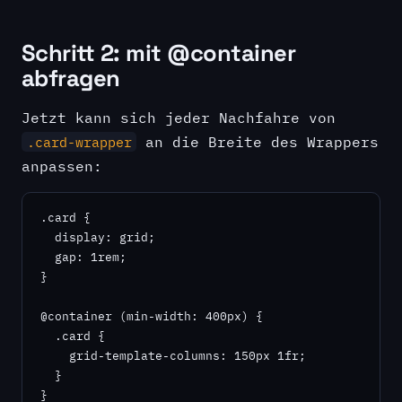
Schritt 2: mit @container
abfragen
Jetzt kann sich jeder Nachfahre von
an die Breite des Wrappers
.card-wrapper
anpassen:
.card {

  display: grid;

  gap: 1rem;

}

@container (min-width: 400px) {

  .card {

    grid-template-columns: 150px 1fr;

  }

}