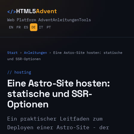
</>
HTML5
Advent
Web Platform Advent
Anleitungen
Tools
EN
FR
ES
DE
IT
PT
Start
›
Anleitungen
›
Eine Astro-Site hosten: statische
und SSR-Optionen
// hosting
Eine Astro-Site hosten:
statische und SSR-
Optionen
Ein praktischer Leitfaden zum
Deployen einer Astro-Site - der