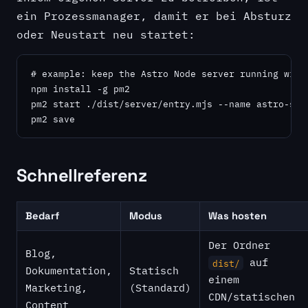
ein Prozessmanager, damit er bei Absturz
oder Neustart neu startet:
# example: keep the Astro Node server running with 
npm install -g pm2

pm2 start ./dist/server/entry.mjs --name astro-site
pm2 save
Schnellreferenz
Bedarf
Modus
Was hosten
Der Ordner
Blog,
auf
dist/
Dokumentation,
Statisch
einem
Marketing,
(Standard)
CDN/statischen
Content