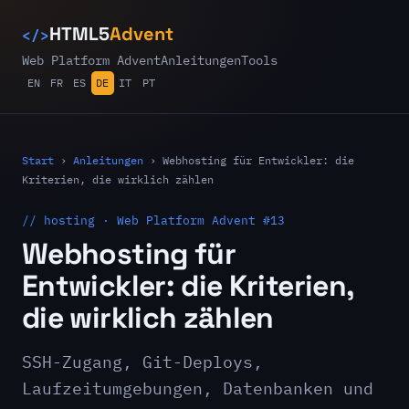
</>
HTML5
Advent
Web Platform Advent
Anleitungen
Tools
EN
FR
ES
DE
IT
PT
Start
›
Anleitungen
›
Webhosting für Entwickler: die
Kriterien, die wirklich zählen
// hosting · Web Platform Advent #13
Webhosting für
Entwickler: die Kriterien,
die wirklich zählen
SSH-Zugang, Git-Deploys,
Laufzeitumgebungen, Datenbanken und