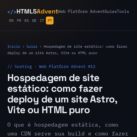
</>
HTML5
Advent
Web Platform Advent
Guias
Tools
EN
FR
ES
DE
IT
PT
Início
›
Guias
›
Hospedagem de site estático: como fazer
deploy de um site Astro, Vite ou HTML puro
// hosting · Web Platform Advent #12
Hospedagem de site
estático: como fazer
deploy de um site Astro,
Vite ou HTML puro
O que é hospedagem estática, como
uma CDN serve sua build e como fazer